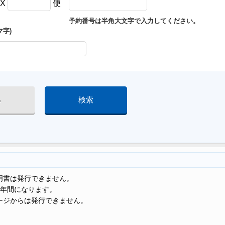
MX
便
予約番号は半角大文字で入力してください。
マ字)
る
検索
明書は発行できません。
1年間になります。
ージからは発行できません。