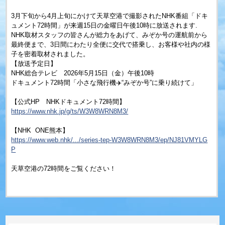
3月下旬から4月上旬にかけて天草空港で撮影されたNHK番組「ドキ
ュメント72時間」が来週15日の金曜日午後10時に放送されます.
NHK取材スタッフの皆さんが総力をあげて、みぞか号の運航前から
最終便まで、3日間にわたり全便に交代で搭乗し、お客様や社内の様
子を密着取材されました。
【放送予定日】
NHK総合テレビ 2026年5月15日（金）午後10時
ドキュメント72時間「小さな飛行機✈️“みぞか号”に乗り続けて」
【公式HP NHKドキュメント72時間】
https://www.nhk.jp/g/ts/W3W8WRN8M3/
【NHK ONE熊本】
https://www.web.nhk/.../series-tep-W3W8WRN8M3/ep/NJ81VMYLG
P
天草空港の72時間をご覧ください！