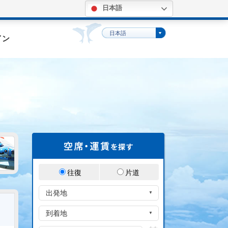
日本語
。
日本語
イン
往復
片道