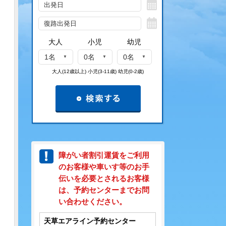
大人
小児
幼児
1名
0名
0名
大人(12歳以上) 小児(3-11歳) 幼児(0-2歳)
障がい者割引運賃をご利用
のお客様や車いす等のお手
伝いを必要とされるお客様
は、予約センターまでお問
い合わせください。
天草エアライン予約センター