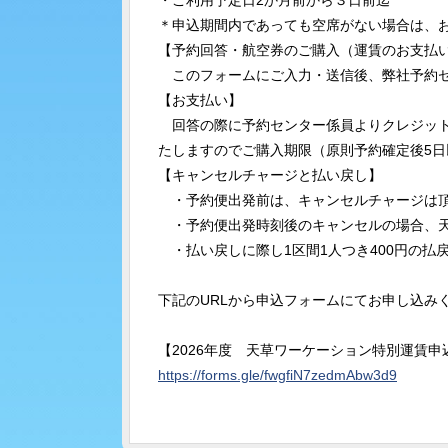
・ご利用予定日2か月前から３日前迄
＊申込期間内であっても空席がない場合は、
【予約回答・航空券のご購入（運賃のお支払
このフォームにご入力・送信後、弊社予約センター
【お支払い】
回答の際に予約センター係員よりクレジット
たしますのでご購入期限（原則予約確定後5
【キャンセルチャージと払い戻し】
・予約便出発前は、キャンセルチャージは頂
・予約便出発時刻後のキャンセルの場合、天草ー
・払い戻しに際し1区間1人つき400円の払
下記のURLから申込フォームにてお申し込み
【2026年度 天草ワーケーション特別運賃申
https://forms.gle/fwgfiN7zedmAbw3d9