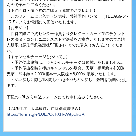
んので予めご了承ください。
【予約回答・航空券のご購入（運賃のお支払い）】
このフォームにご入力・送信後、弊社予約センター（TEL0969-34-
1515）よりお電話にて回答いたします。
【お支払い】
回答の際に予約センター係員よりクレジットカードでのチケット
レス決済・コンビニエンスストア決済をご案内いたしますのでご購
入期限（原則予約確定後5日以内）までに購入（お支払い）くださ
い。
【キャンセルチャージと払い戻し】
・予約便出発前は、キャンセルチャージは頂戴いたしましせん。
・予約便出発時刻後のキャンセルの場合、天草ー福岡線￥4,000/
天草－熊本線￥2,000/熊本ー大阪線￥8,000を頂戴いたします。
・払い戻しに際し1区間1人つき400円の払戻し手数料を頂戴いたし
ます。
下記のURLから申込フォームにてお申し込みください。
【2026年度 天草移住定住特別運賃申込】
https://forms.gle/DJE7CqFXHwWtpchGA