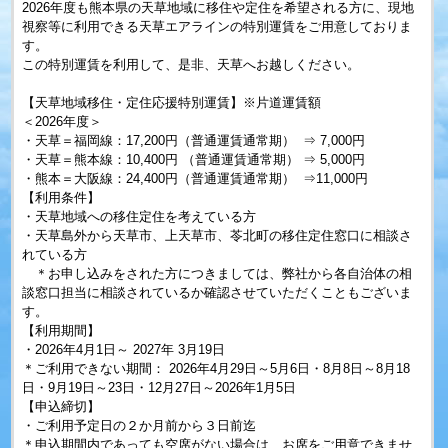
2026年度も熊本県の天草地域に移住や定住を希望される方に、現地
視察等に利用できる天草エアラインの特別運賃をご用意しておりま
す。
この特別運賃を利用して、是非、天草へお越しください。
【天草地域移住・定住応援特別運賃】※片道運賃額
＜2026年度＞
・天草＝福岡線：17,200円（普通運賃通常期） ⇒ 7,000円
・天草＝熊本線：10,400円 （普通運賃通常期） ⇒ 5,000円
・熊本＝大阪線：24,400円（普通運賃通常期） ⇒11,000円
【利用条件】
・天草地域への移住定住を考えている方
・天草島外から天草市、上天草市、苓北町の移住定住窓口に相談さ
れている方
＊お申し込みをされた方につきましては、弊社から各自治体の相
談窓口担当に相談されているか確認させていただくこともございま
す。
【利用期間】
・2026年4月1日～ 2027年 3月19日
＊ご利用できない期間： 2026年4月29日～5月6日・8月8日～8月18
日・9月19日～23日・12月27日～2026年1月5日
【申込締切】
・ご利用予定日の２か月前から３日前迄
＊申込期間内であっても空席がない場合は、お席をご用意できませ