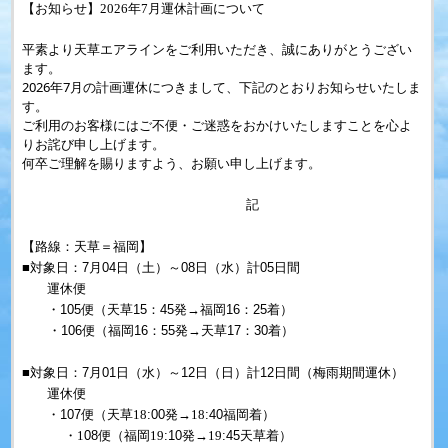
【お知らせ】
2026
年7月運休計画について
平素より天草エアラインをご利用いただき、誠にありがとうござい
ます。
2026年7月の計画運休につきまして、下記のとおりお知らせいたしま
す。
ご利用のお客様にはご不便・ご迷惑をおかけいたしますことを心よ
りお詫び申し上げます。
何卒ご理解を賜りますよう、お願い申し上げます。
記
【路線：天草＝福岡】
■対象日：7月04日（土）～08日（水）計05日間
運休便
・105便（天草15：45発→福岡16：25着）
・106便（福岡16：55発→天草17：30着）
■対象日：7月01日（水）～12日（日）計12日間（梅雨期間運休）
運休便
・107
便（天草18
:00発
→18
:40福岡着
）
・1
08
便（福岡19
:10発
→19
:45
天草着）