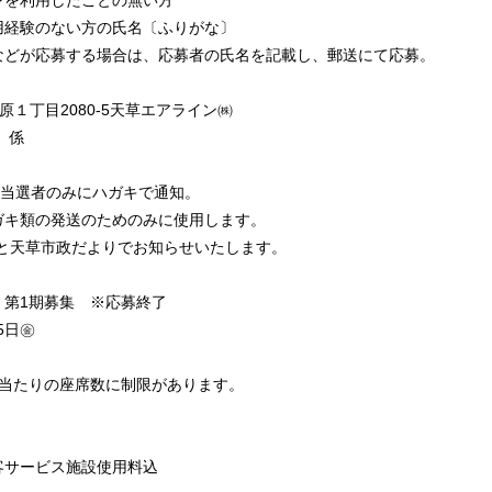
ンを利用したことの無い方
用経験のない方の氏名〔ふりがな〕
募する場合は、応募者の氏名を記載し、郵送にて応募。
丁目2080-5天草エアライン㈱
」係
ろ当選者のみにハガキで通知。
ガキ類の発送のためのみに使用します。
HPと天草市政だよりでお知らせいたします。
」第1期募集 ※応募終了
25日㊎
除く
便当たりの座席数に制限があります。
ービス施設使用料込