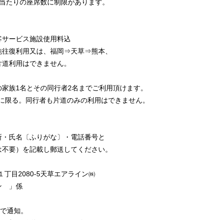
便当たりの座席数に制限があります。
ービス施設使用料込
復利用又は、福岡⇒天草⇒熊本、
利用はできません。
族1名とその同行者2名までご利用頂けます。
る。同行者も片道のみの利用はできません。
所・氏名〔ふりがな〕・電話番号と
）を記載し郵送してください。
丁目2080-5天草エアライン㈱
 」係
キで通知。