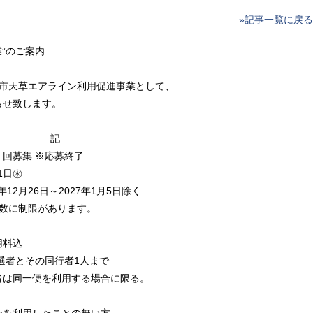
»記事一覧に戻る
”のご案内
草市天草エアライン利用促進事業として、
らせ致します。
記
回募集 ※応募終了
1日㊌
2月26日～2027年1月5日除く
数に制限があります。
）
料込
選者とその同行者1人まで
一便を利用する場合に限る。