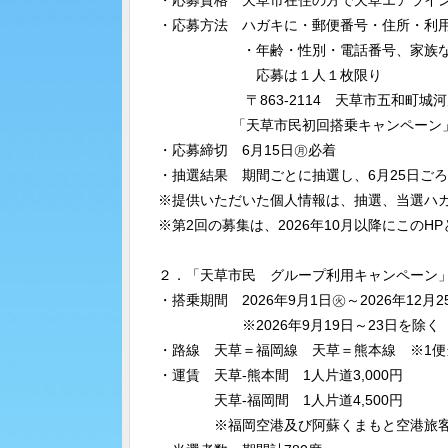
・応募資格 天草市在住の方で天草エアライ
・応募方法 ハガキに・郵便番号・住所・利
・年齢・性別・電話番号、家族などが応
応募は１人１枚限り
〒863-2114 天草市五和町城河原１
「天草市民初回搭乗キャンペーン
・応募締切 6月15日㊊必着
・抽選結果 期間ごとに抽選し、6月25日ご
※提供いただいた個人情報は、抽選、当選ハ
※第2回の募集は、2026年10月以降にこの
２．「天草市民 グループ利用キャンペーン
・搭乗期間 2026年9月1日㊋～2026年12月
※2026年9月19日～23日を
・路線 天草＝福岡線 天草＝熊本線 ※1
・運賃 天草-熊本間 1人片道3,000円
天草-福岡間 1人片道4,500円
※福岡空港及び阿蘇くまもと空港旅客サ