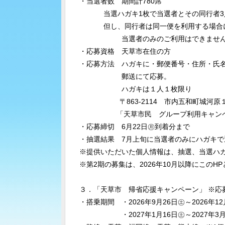
・当選者数 期間計780席
当選ハガキ1枚で当選者とその同行者3
但し、同行者は同一便を利用する場合
当選者のみのご利用はできません
・応募資格 天草市在住の方
・応募方法 ハガキに・郵便番号・住所・氏
郵送にて応募。
ハガキは１人１枚限り
〒863-2114 市内五和町城河原１丁目
「天草市民 グループ利用キャンペ
・応募締切 6月22日㊊到着分まで
・抽選結果 7月上旬に当選者のみにハガキで
※提供いただいた個人情報は、抽選、当選ハ
※第2期の募集は、2026年10月以降にこの
３．「天草市 帰省応援キャンペーン」 ※応
・搭乗期間 ・2026年9月26日㊏～2026年12
・2027年1月16日㊏～202