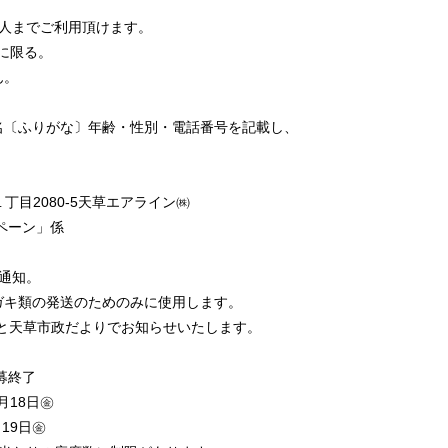
人までご利用頂けます。
に限る。
。
名〔ふりがな〕年齢・性別・電話番号を記載し、
2080-5天草エアライン㈱
ーン」係
通知。
ガキ類の発送のためのみに使用します。
HPと天草市政だよりでお知らせいたします。
募終了
月18日㊎
7年3月19日㊎