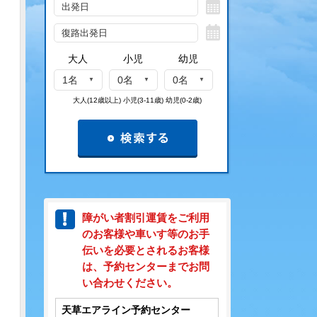
大人
小児
幼児
1名
0名
0名
大人(12歳以上) 小児(3-11歳) 幼児(0-2歳)
障がい者割引運賃をご利用
のお客様や車いす等のお手
伝いを必要とされるお客様
は、予約センターまでお問
い合わせください。
天草エアライン予約センター