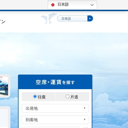
日本語
。
日本語
イン
往復
片道