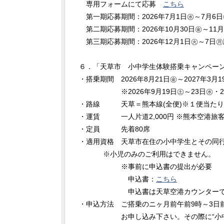
専用フォームにて応募
こちら
第一期応募期間：2026年7月1日㊌～7月6
第二期応募期間：2026年10月30日㊎～11
第三期応募期間：2026年12月1日㊋～7日
６．「天草市 小中学生体験搭乗キャンペ
・搭乗期間 2026年8月21日㊎～2027年3月1
※2026年9月19日㊏～23日㊌・202
・路線 天草＝熊本線(全便)※１便当たり
・運賃 一人片道2,000円 ※熊本空港旅
・定員 先着80席
・適用資格 天草市在住の小中学生とその同行
※小児のみのご利用はできません。
※事前に申込書の提出が必要
申込書：
こちら
申込書は天草空港カウンターでもご
・申込方法 ご搭乗のニヶ月前午前9時～3日
お申し込み下さい。その際に“小中学生