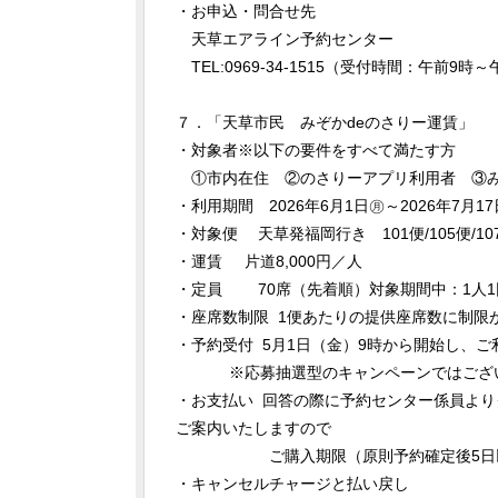
・お申込・問合せ先
天草エアライン予約センター
TEL:0969-34-1515（受付時間：午前9
７．「天草市民 みぞかdeのさりー運賃」
・対象者※以下の要件をすべて満たす方
①市内在住 ②のさりーアプリ利用者 ③み
・利用期間 2026年6月1日㊊～2026年7月1
・対象便 天草発福岡行き 101便/105便/10
・運賃 片道8,000円／人
・定員 70席（先着順）対象期間中：1人1
・座席数制限 1便あたりの提供座席数に制限
・予約受付 5月1日（金）9時から開始し、
※応募抽選型のキャンペーンではございま
・お支払い 回答の際に予約センター係員よ
ご案内いたしますので
ご購入期限（原則予約確定後5日以内
・キャンセルチャージと払い戻し