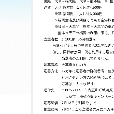
・路線 天草＝福岡線 天草＝熊本線 ※1
・運賃 天草-熊本間 1人片道4,500円
天草-福岡間 1人片道6,000円
※福岡空港及び阿蘇くまもと空港旅客サ
※福岡＝天草間、熊本＝天草間の単純往
熊本⇒天草⇒福岡の利用に限る。片道
・当選者数 計180席 応募抽選制
当選ハガキ１枚で当選者の2親等以内の家
但し、同行者は同一便を利用する場合に限
当選者のご利用はできません。
・応募資格 天草市在住の方
・応募方法 ハガキに応募者の郵便番号・住
利用させたい方の続き柄（氏名は不要
応募は１人１枚限り
送付先 〒863-2114 市内五和町城河原１
「 天草市 帰省応援キャンペーン
・応募締切 7月13日㊊到着分まで
・抽選結果 7月27日ごろ当選者のみにハガ