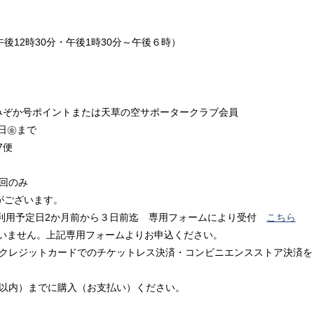
時～午後12時30分・午後1時30分～午後６時）
ぞか号ポイントまたは天草の空サポータークラブ会員
7日㊎まで
7便
回のみ
がございます。
ご利用予定日2か月前から３日前迄 専用フォームにより受付
こちら
せん。上記専用フォームよりお申込ください。
りクレジットカードでのチケットレス決済・コンビニエンスストア決済を
）までに購入（お支払い）ください。