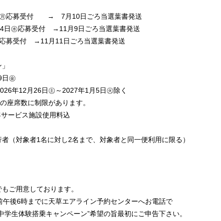
日㊊応募受付 → 7月10日ごろ当選葉書発送
月4日㊌応募受付 →11月9日ごろ当選葉書発送
㊊応募受付 →11月11日ごろ当選葉書発送
ーン」
9日㊎
6年12月26日㊏～2027年1月5日㊋除く
の座席数に制限があります。
客サービス施設使用料込
者（対象者1名に対し2名まで、対象者と同一便利用に限る）
用意しております。
前午後6時までに天草エアライン予約センターへお電話で
体験搭乗キャンペーン”希望の旨最初にご申告下さい。