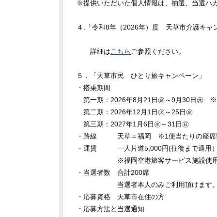
※提供いただいた個人情報は、抽選、当選ハ
４.「令和8年（2026年）度 天草市介護キ
詳細は
こちら
ご参照ください。
５．「天草市民 ひとり旅キャンペーン」
・搭乗期間
第一期：2026年8月21日㊎～9月30日㊌ ※
第二期：2026年12月1日㊋～25日㊎
第三期：2027年1月6日㊌～31日㊐
・路線 天草＝福岡 ※1便当たりの座席
・運賃 一人片道5,000円(往復まで適用
※福岡空港旅客サービス施設使用
・当選者数 合計200席
当選者本人のみご利用頂けます
・応募資格 天草市在住の方
・応募方法と当選通知