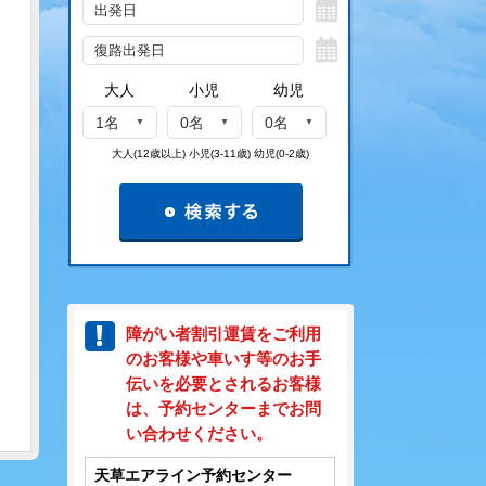
大人
小児
幼児
1名
0名
0名
大人(12歳以上) 小児(3-11歳) 幼児(0-2歳)
障がい者割引運賃をご利用
のお客様や車いす等のお手
伝いを必要とされるお客様
は、予約センターまでお問
い合わせください。
天草エアライン予約センター