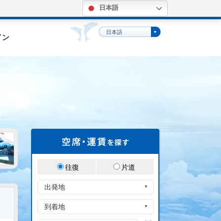
日本語
。
日本語
イン
往復
片道