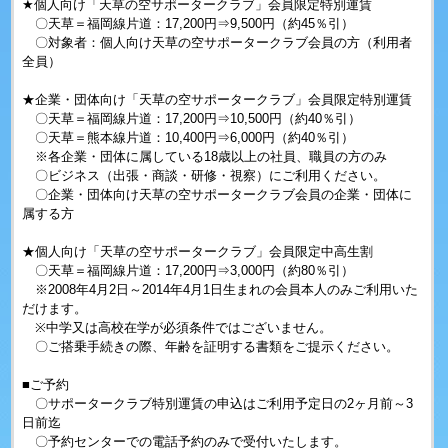
★個人向け「天草の空サポータークラブ」会員限定特別運賃
〇天草＝福岡線片道：17,200円⇒9,500円（約45％引）
〇対象者：個人向け天草の空サポータークラブ会員の方（利用者
全員）
★企業・団体向け「天草の空サポータークラブ」会員限定特別運賃
〇天草＝福岡線片道：17,200円⇒10,500円（約40％引）
〇天草＝熊本線片道：10,400円⇒6,000円（約40％引）
※各企業・団体に属している18歳以上の社員、職員の方のみ
〇ビジネス（出張・商談・研修・視察）にご利用ください。
〇企業・団体向け天草の空サポータークラブ会員の企業・団体に
属する方
★個人向け「天草の空サポータークラブ」会員限定中高生割
〇天草＝福岡線片道：17,200円⇒3,000円（約80％引）
※2008年4月2日～2014年4月1日生まれの会員本人のみご利用いた
だけます。
※中学又は高校在学が必須条件ではございません。
〇ご搭乗手続きの際、年齢を証明する書類をご提示ください。
■ご予約
〇サポータークラブ特別運賃の申込はご利用予定日の2ヶ月前～3
日前迄
〇予約センターでの電話予約のみで受付いたします。