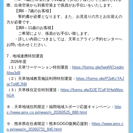
際、出発空港から到着空港まで係員がお手伝いをいたします。
【満6・7歳のお客様】
誓約書が必要となります。また、お見送りの方とお出迎えの
方が必要です。
【満8～11歳のお客様】
ご希望により、係員がお手伝い致します。
・詳しい内容につきましては、天草エアライン予約センターへ
お問い合わせください。
7．地域連携特別運賃
2026年度
（１）天草ワーケーション特別運賃：
https://forms.gle/fwgfiN7zedm
Abw3d9
（２）天草地域教育施設利用特別運賃：
https://forms.gle/P2pKcYAJ
qcTq9EJN9
（３）天草移住定住特別運賃：
https://forms.gle/DJE7CqFXHwWtpc
hGA
８．天草地域住民限定！福岡地域スポーツ応援キャンペーン：
http
s://www.amx.co.jp/news/n_20260525_888.html
９．熊本県在住者限定！熊本GOGO復興応援割：
https://www.amx.c
o.jp/news/n_20260731_845.html