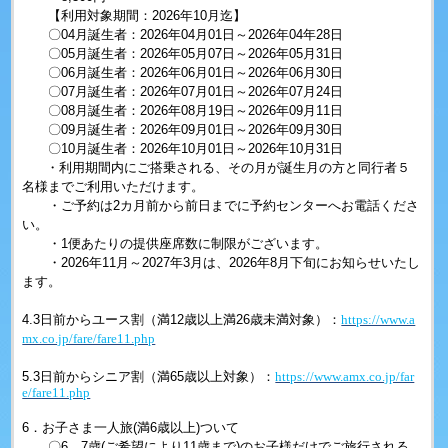
【利用対象期間：2026年10月迄】
〇04月誕生者：2026年04月01日～2026年04年28日
〇05月誕生者：2026年05月07日～2026年05月31日
〇06月誕生者：2026年06月01日～2026年06月30日
〇07月誕生者：2026年07月01日～2026年07月24日
〇08月誕生者：2026年08月19日～2026年09月11日
〇09月誕生者：2026年09月01日～2026年09月30日
〇10月誕生者：2026年10月01日～2026年10月31日
・利用期間内にご搭乗される、その月が誕生月の方と同行者５
名様までご利用いただけます。
・ご予約は2カ月前から前日までに予約センターへお電話くださ
い。
・1便あたりの提供座席数に制限がございます。
・2026年11月～2027年3月は、2026年8月下旬にお知らせいたし
ます。
4.3日前からユース割（満12歳以上満26歳未満対象）：
https://www.a
mx.co.jp/fare/fare11.php
5.3日前からシニア割（満65歳以上対象）：
https://www.amx.co.jp/far
e/fare11.php
6．お子さま一人旅(満6歳以上)ついて
〇6、7歳(ご希望により11歳まで)のお子様だけでご旅行される