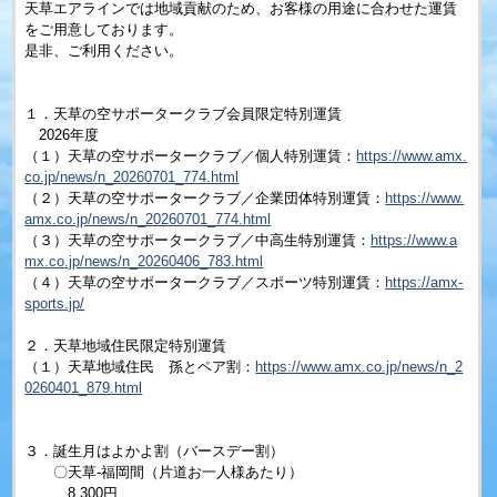
天草エアラインでは地域貢献のため、お客様の用途に合わせた運賃
をご用意しております。
是非、ご利用ください。
１．天草の空サポータークラブ会員限定特別運賃
2026年度
（１）天草の空サポータークラブ／個人特別運賃：
https://www.amx.
co.jp/news/n_20260701_774.html
（２）天草の空サポータークラブ／企業団体特別運賃：
https://www.
amx.co.jp/news/n_20260701_774.html
（３）天草の空サポータークラブ／中高生特別運賃：
https://www.a
mx.co.jp/news/n_20260406_783.html
（４）天草の空サポータークラブ／スポーツ特別運賃：
https://amx-
sports.jp/
２．天草地域住民限定特別運賃
（１）天草地域住民 孫とペア割：
https://www.amx.co.jp/news/n_2
0260401_879.html
３．誕生月はよかよ割（バースデー割）
〇天草‐福岡間（片道お一人様あたり）
8,300円