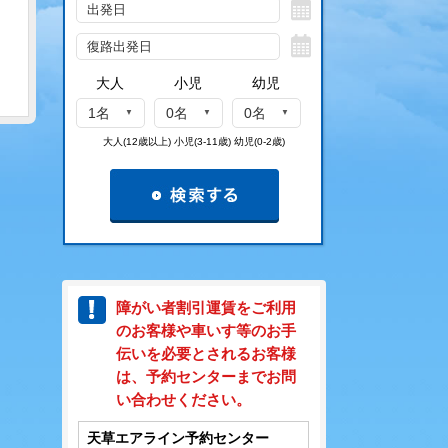
大人
小児
幼児
1名
0名
0名
大人(12歳以上) 小児(3-11歳) 幼児(0-2歳)
障がい者割引運賃をご利用
のお客様や車いす等のお手
伝いを必要とされるお客様
は、予約センターまでお問
い合わせください。
天草エアライン予約センター