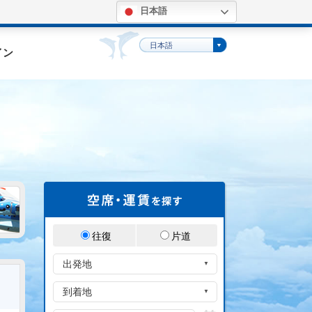
日本語
。
日本語
イン
往復
片道