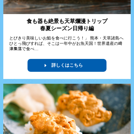
食も器も絶景も天草爛漫トリップ
春夏シーズン日帰り編
とびきり美味しいお鮨を食べに行こう！」 熊本・天草諸島へ
ひとっ飛びすれば、そこは一年中がお魚天国！世界遺産の﨑
津集落で食べ…
詳しくはこちら