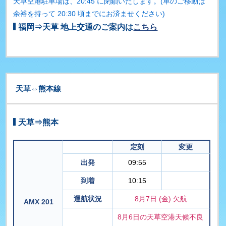
天草空港駐車場は、20:45 に閉鎖いたします。(車のご移動は
余裕を持って 20:30 頃までにお済ませください)
福岡⇒天草 地上交通のご案内は
こちら
天草⇔熊本線
天草⇒熊本
定刻
変更
出発
09:55
到着
10:15
運航状況
8月7日 (金) 欠航
AMX 201
8月6日の天草空港天候不良