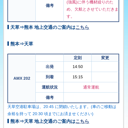
(強風)に伴う機材繰りのた
備考
め、欠航とさせていただきま
す。
天草⇒熊本 地上交通のご案内は
こちら
熊本⇒天草
定刻
変更
出発
14:50
到着
15:15
AMX 202
運航状況
通常運航
備考
天草空港駐車場は、20:45 に閉鎖いたします。(車のご移動は
余裕を持って 20:30 頃までにお済ませください)
熊本⇒天草 地上交通のご案内は
こちら