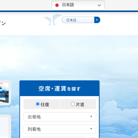
日本語
。
日本語
イン
往復
片道