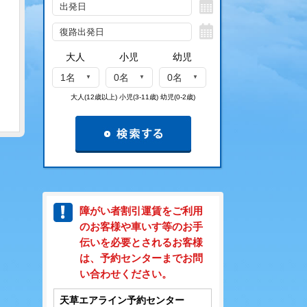
大人
小児
幼児
1名
0名
0名
大人(12歳以上) 小児(3-11歳) 幼児(0-2歳)
障がい者割引運賃をご利用
のお客様や車いす等のお手
伝いを必要とされるお客様
は、予約センターまでお問
い合わせください。
天草エアライン予約センター