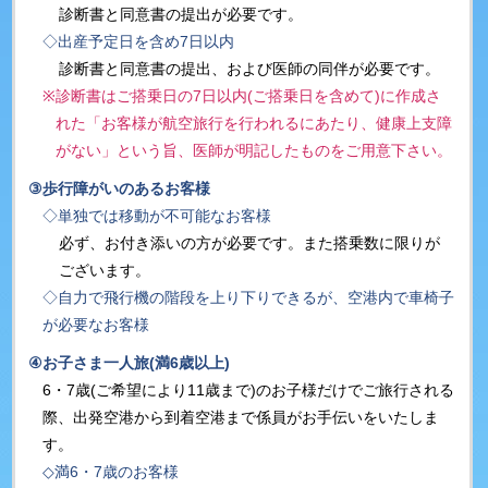
診断書と同意書の提出が必要です。
◇出産予定日を含め7日以内
診断書と同意書の提出、および医師の同伴が必要です。
※
診断書はご搭乗日の7日以内(ご搭乗日を含めて)に作成さ
れた「お客様が航空旅行を行われるにあたり、健康上支障
がない」という旨、医師が明記したものをご用意下さい。
③
歩行障がいのあるお客様
◇単独では移動が不可能なお客様
必ず、お付き添いの方が必要です。また搭乗数に限りが
ございます。
◇自力で飛行機の階段を上り下りできるが、空港内で車椅子
が必要なお客様
④
お子さま一人旅(満6歳以上)
6・7歳(ご希望により11歳まで)のお子様だけでご旅行される
際、出発空港から到着空港まで係員がお手伝いをいたしま
す。
◇満6・7歳のお客様