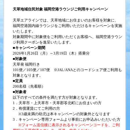
天草地域住民対象 福岡空港ラウンジご利用キャンペーン
天草エアラインでは、天草地域にお住まいのお客様を対象に、
福岡空港国内線ラウンジをご利用いただけるキャンペーンを実施
いたします。
対象期間中に対象便をご利用いただくお客様へ、福岡空港ラウン
ジ利用クーポンを進呈いたします。
■
キャンペーン期間
2026
年
1
月
26
日（月）～3月19日（木）搭乗分
■
対象便
天草発 福岡行き
101
便／
105
便／
107
便 ※
JAL/ANA
とのコードシェア便ご利用も
対象となります。
■
定員
200
名様（先着順）
■
対象者
以下のすべての条件を満たす方が対象となります。
1
．天草市・上天草市・天草郡苓北町にお住まいの方
2
．有償運賃にてご利用の方
※3
歳未満の幼児は本キャンペーンの対象外となります
3
．キャンペーン専用フォームより事前にお申込みいただいた方
※
フォーム送信後に表示されるキャンペーンコードを、ご利