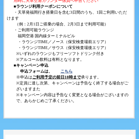
用時に天草空港カウンター係員へ申告ください
■
ラウンジ利用クーポンについて
・天草発福岡行き搭乗日を含む
3
日間のうち、
1
回ご利用いただ
けます
（例：
2
月
1
日ご搭乗の場合、
2
月
3
日まで利用可能）
・ご利用可能ラウンジ
福岡空港 国内線ターミナルビル
・ラウンジ
TIME
／ノース（保安検査場前エリア）
・ラウンジ
TIME
／サウス（保安検査場後エリア）
※
いずれのラウンジもフリーソフトドリンク付き
※
アルコール飲料は有料となります。
■
キャンペーン申込
申込フォームは、
こちら
※申込は
ご利用予定の前日
18
時まで
承ります。
※
定員に達し次第、キャンペーンは予告なく終了する場合がご
ざいますまた
※
キャンペーン内容は予告なく変更となる場合がございますの
で、あらかじめご了承ください。