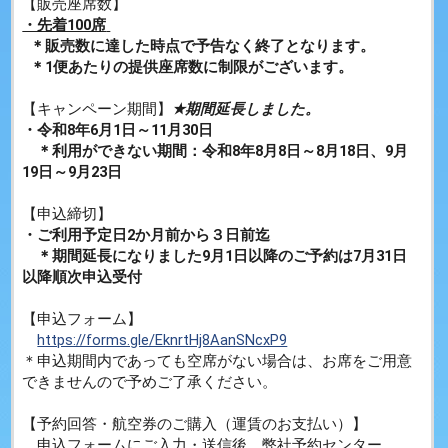
【販売座席数】
・先着100席
＊販売数に達した時点で予告なく終了となります。
＊1便あたりの提供座席数に制限がございます。
【キャンペーン期間】
★期間延長しました。
・令和8年6月1日～11月30日
＊利用ができない期間：令和8年8月8日～8月18日、9月
19日～9月23日
【申込締切】
・ご利用予定日2か月前から３日前迄
＊期間延長になりました9月1日以降のご予約は7月31日
以降順次申込受付
【申込フォーム】
https://forms.gle/EknrtHj8AanSNcxP9
＊申込期間内であっても空席がない場合は、お席をご用意
できませんので予めご了承ください。
【予約回答・航空券のご購入（運賃のお支払い）】
申込フォームにご入力・送信後、弊社予約センター