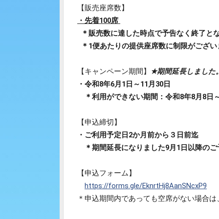
【販売座席数】
・先着100席
＊販売数に達した時点で予告なく終了と
＊1便あたりの提供座席数に制限がござい
【キャンペーン期間】
★期間延長しました
・令和8年6月1日～11月30日
＊利用ができない期間：令和8年8月8日～8月
【申込締切】
・ご利用予定日2か月前から３日前迄
＊期間延長になりました9月1日以降のご
【申込フォーム】
https://forms.gle/EknrtHj8AanSNcxP9
＊申込期間内であっても空席がない場合は