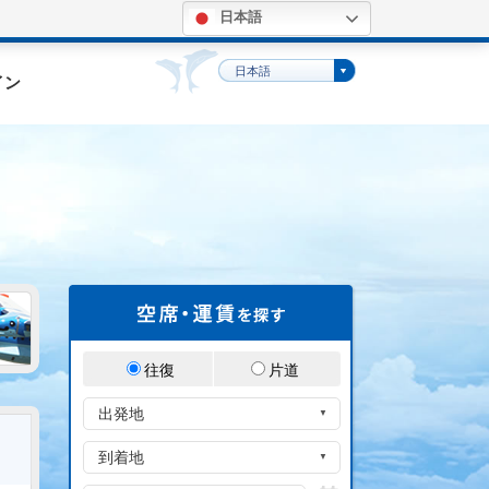
日本語
。
日本語
イン
往復
片道