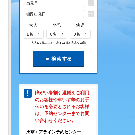
大人
小児
幼児
1名
0名
0名
大人(12歳以上) 小児(3-11歳) 幼児(0-2歳)
障がい者割引運賃をご利用
のお客様や車いす等のお手
伝いを必要とされるお客様
は、予約センターまでお問
い合わせください。
天草エアライン予約センター