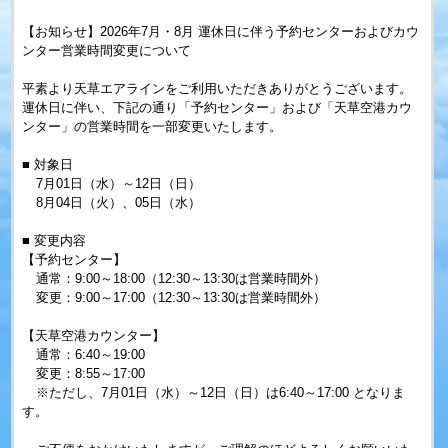
【お知らせ】
2026
年
7
月・
8
月 運休日に伴う予約センターおよびカウ
ンター営業時間変更について
平素より天草エアラインをご利用いただきありがとうございます。
運休日に伴い、下記の通り「予約センター」および「天草空港カウ
ンター」の営業時間を一部変更いたします。
■ 対象日
7
月
01
日（水）～
12
日（日）
8
月
04
日（火）、
05
日（水）
■ 変更内容
【予約センター】
通常：
9:00
～
18:00
（
12:30
～
13:30
は営業時間外）
変更：
9:00
～
17:00
（
12:30
～
13:30
は営業時間外）
【天草空港カウンター】
通常：
6:40
～
19:00
変更：
8:55
～
17:00
※ただし、
7
月
01
日（水）～
12
日（日）は
6:40
～
17:00
となりま
す。