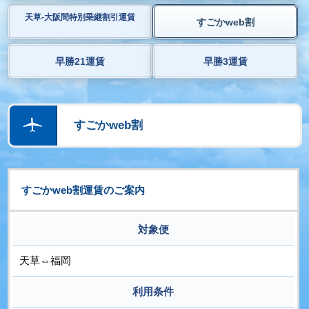
天草-大阪間特別乗継割引運賃
すごかweb割
早勝21運賃
早勝3運賃
すごかweb割
すごかweb割運賃のご案内
対象便
天草⇔福岡
利用条件